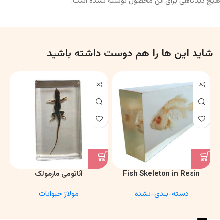
هیچ دیدگاهی برای این محصول نوشته نشده است.
شاید این ها را هم دوست داشته باشید
Fish Skeleton in Resin
آناتومی مارمولک
Model – Marine Biology &
دسته-بندی-نشده
مولاژ حیوانات
Anatomy Specimen