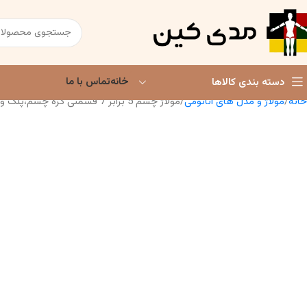
خانه
تماس با ما
دسته بندی کالاها
خانه
مولاژ و مدل های آناتومی
مولاژ چشم 5 برابر 7 قسمتی کره چشم،پلک و غده اشک