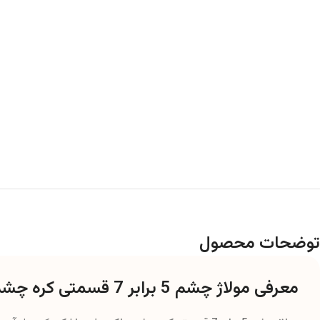
توضحات محصول
معرفی مولاژ چشم 5 برابر 7 قسمتی کره چشم، پلک و غده اشک