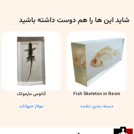
شاید این ها را هم دوست داشته باشید
Fish Skeleton in Resin
آناتومی مارمولک
اطلاعات بیشتر
اطلاعات بیشتر
Model – Marine Biology &
دسته-بندی-نشده
مولاژ حیوانات
Anatomy Specimen