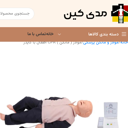
خانه
تماس با ما
دسته بندی کالاها
خانه
مولاژ و مانکن پزشکی
مولاژ ( مانکن ) CPR اطفال با گایدر