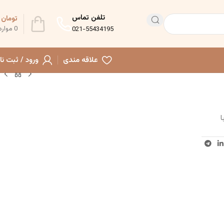
تلفن تماس
تومان
0
0
موارد
021-55434195
علاقه مندی
ورود / ثبت نا
ا