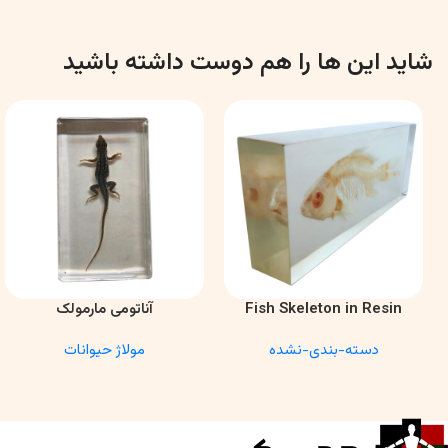
شاید این ها را هم دوست داشته باشید
Fish Skeleton in Resin
آناتومی مارمولک
اطلاعات بیشتر
اطلاعات بیشتر
Model – Marine Biology &
دسته-بندی-نشده
مولاژ حیوانات
Anatomy Specimen