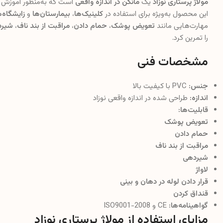
مولاژ پرستاری نوزاد
یک
مانکن در اندازه واقعی
است که به‌منظور آموزش 
این محصول به‌ویژه برای استفاده در
کلینیک‌ها
،
بیمارستان‌ها
و
زایشگاه‌ه
مهارت‌هایی مانند
تعویض پوشک
،
حمام دادن
،
مراقبت از بند ناف
،
شیرد
را تمرین کرد.
مشخصات فنی
جنس:
PVC با کیفیت بالا
اندازه:
طراحی شده در اندازه واقعی نوزاد
قابلیت‌ها:
تعویض پوشک
حمام دادن
مراقبت از بند ناف
شیردهی
لاواژ
قرار دادن لوله در دهان و بینی
قنداق کردن
گواهینامه‌ها:
CE و ISO9001-2008
مزایای استفاده از مولاژ پرستاری نوزاد