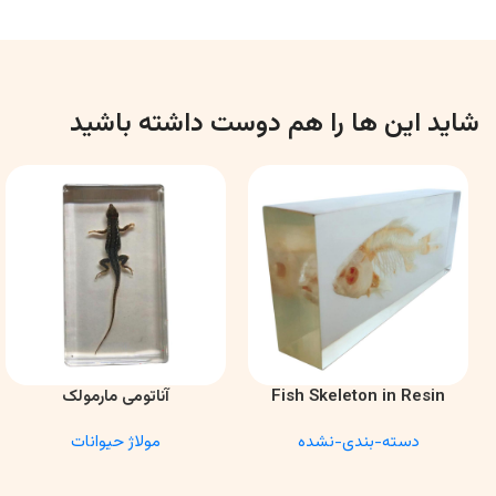
شاید این ها را هم دوست داشته باشید
Fish Skeleton in Resin
آناتومی مارمولک
اطلاعات بیشتر
اطلاعات بیشتر
Model – Marine Biology &
دسته-بندی-نشده
مولاژ حیوانات
Anatomy Specimen