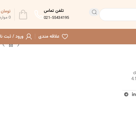
تلفن تماس
تومان
0
0
موارد
021-55434195
علاقه مندی
ورود / ثبت نا
ی
قال خون و خون‌گیری بازو، با ابعاد 23×20×72 سانتی‌متر و وزن 4.1