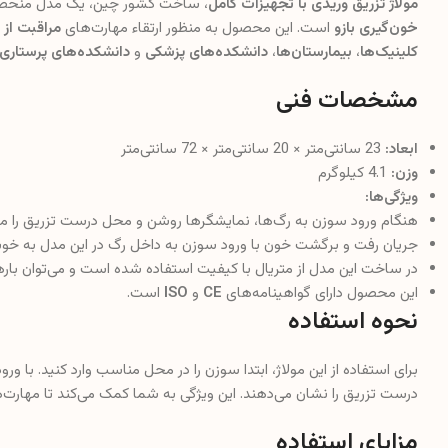
مولاژ تزریق وریدی با تجهیزات کامل
، ساخت کشور چین، یک مدل منحصر 
خون‌گیری بازو
است. این محصول به منظور ارتقاء مهارت‌های
مراقبت از ب
کلینیک‌ها
،
بیمارستان‌ها
،
دانشکده‌های پزشکی
و
دانشکده‌های پرستاری
مشخصات فنی
ابعاد:
23 سانتی‌متر × 20 سانتی‌متر × 72 سانتی‌متر
وزن:
4.1 کیلوگرم
ویژگی‌ها:
هنگام ورود سوزن به رگ‌ها، نمایشگرها روشن و محل درست تزریق را 
جریان رفت و برگشت خون با ورود سوزن به داخل رگ در این مدل به خو
در ساخت این مدل از متریال با کیفیت استفاده شده است و می‌توان باره
این محصول دارای گواهینامه‌های
CE
و
ISO
است.
نحوه استفاده
برای استفاده از این مولاژ، ابتدا سوزن را در محل مناسب وارد کنید. ب
درست تزریق را نشان می‌دهند. این ویژگی به شما کمک می‌کند تا مهارت‌ه
مزایای استفاده