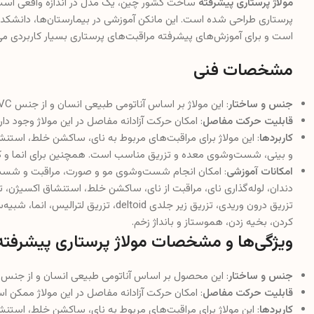
مولاژ پرستاری پیشرفته
ساخت کشور چین، یک مدل در اندازه واقعی است
پرستاری طراحی شده است. این مانکن آموزشی در بیمارستان‌ها، دانشکده
است و برای آموزش‌های پیشرفته مراقبت‌های پرستاری بسیار کاربردی می
مشخصات فنی
جنس و ساختار
: این مولاژ بر اساس آناتومی طبیعی انسان و از جنس PVC ساخته شده است.
قابلیت حرکت مفاصل
: امکان حرکت آزادانه مفاصل در این مولاژ وجود دارد
کاربردها
: این مولاژ برای مراقبت‌های مربوط به نای، ساکشن خلط، استن
و بینی، شست‌وشوی معده و تزریق مناسب است. همچنین برای انما و کاتتری
امکانات آموزشی
: امکان انجام شست‌وشوی مو و صورت، مراقبت و شست
دندان، لوله‌گذاری نای، مراقبت از نای، ساکشن خلط، استنشاق اکسیژن
تزریق درون وریدی، تزریق زیر جلدی eltoid
کردن، بخیه زدن، هموستاز و بانداژ زخم.
ویژگی‌ها و مشخصات مولاژ پرستاری پیشرفته
جنس و ساختار
: این محصول بر اساس آناتومی طبیعی انسان و از جنس PVC ساخته شده است.
قابلیت حرکت مفاصل
: امکان حرکت آزادانه مفاصل در این مولاژ ممکن ا
کاربردها
: این مولاژ برای مراقبت‌های مربوط به نای، ساکشن خلط، استن