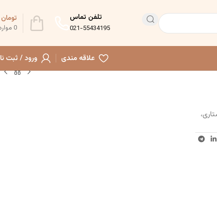
تلفن تماس
تومان
0
0
موارد
021-55434195
علاقه مندی
ورود / ثبت نا
تاری،