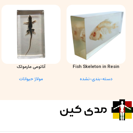
Fish Skeleton in Resin
آناتومی مارمولک
اطلاعات بیشتر
اطلاعات بیشتر
Model – Marine Biology &
دسته-بندی-نشده
مولاژ حیوانات
Anatomy Specimen