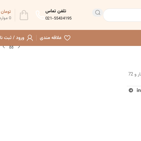
تلفن تماس
تومان
0
0
موارد
021-55434195
علاقه مندی
ورود / ثبت نا
مولاژ طب سوزنی کوچک با ابعاد 26 سانتی‌متر، نمایشگر 14 خط نصف‌النهار و 72