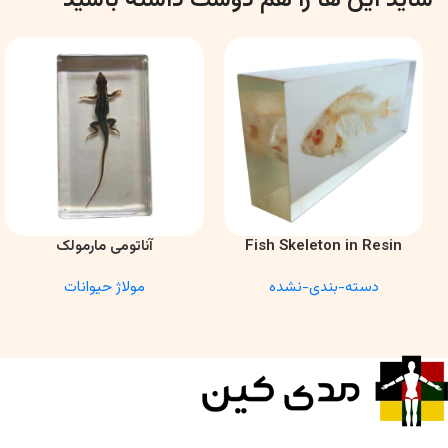
Fish Skeleton in Resin
آناتومی مارمولک
اطلاعات بیشتر
اطلاعات بیشتر
Model – Marine Biology &
دسته-بندی-نشده
مولاژ حیوانات
Anatomy Specimen