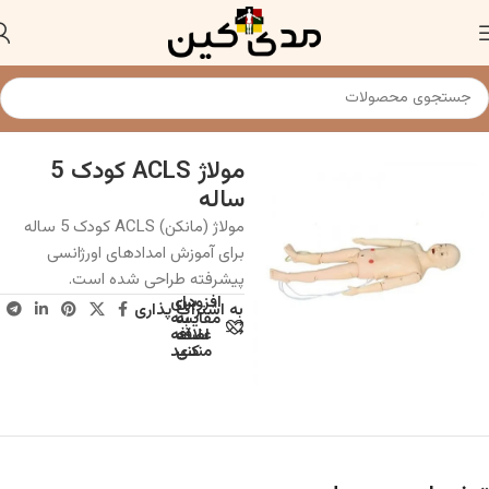
خانه
مولاژ و مانکن پزشکی
مولاژ ACLS کودک 5
ساله
مولاژ (مانکن) ACLS کودک 5 ساله
برای آموزش امدادهای اورژانسی
پیشرفته طراحی شده است.
افزودن
برای
به اشتراک پذاری
به
مقایسه
علاقه
اضافه
مندی
کنید