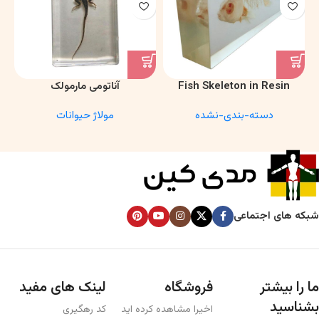
Fish Skeleton in Resin
آناتومی مارمولک
Model – Marine Biology &
دسته-بندی-نشده
مولاژ حیوانات
Anatomy Specimen
شبکه های اجتماعی
ما را بیشتر
فروشگاه
لینک های مفید
بشناسید
اخیرا مشاهده کرده اید
کد رهگیری