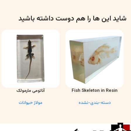
شاید این ها را هم دوست داشته باشید
Fish Skeleton in Resin
آناتومی مارمولک
اطلاعات بیشتر
اطلاعات بیشتر
Model – Marine Biology &
دسته-بندی-نشده
مولاژ حیوانات
Anatomy Specimen