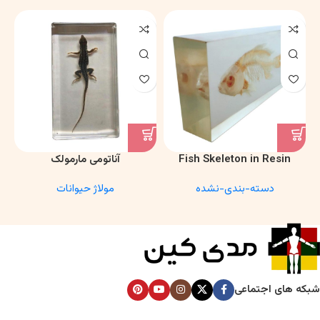
Fish Skeleton in Resin
آناتومی مارمولک
Model – Marine Biology &
دسته-بندی-نشده
مولاژ حیوانات
Anatomy Specimen
شبکه های اجتماعی