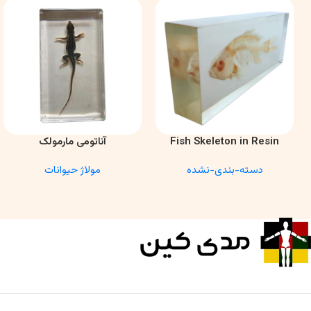
Fish Skeleton in Resin
آناتومی مارمولک
اطلاعات بیشتر
اطلاعات بیشتر
Model – Marine Biology &
دسته-بندی-نشده
مولاژ حیوانات
Anatomy Specimen