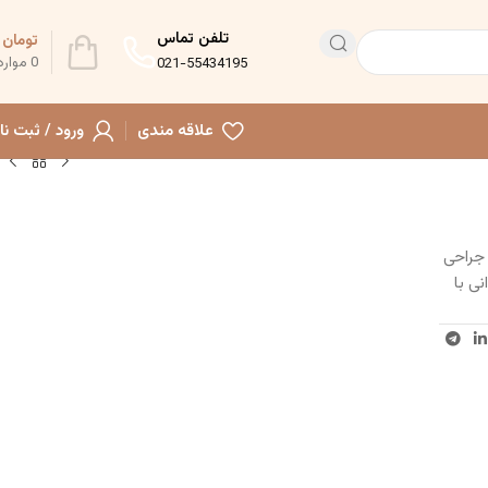
تلفن تماس
تومان
0
0
موارد
021-55434195
علاقه مندی
ورود / ثبت نا
ی و جراحی
ی با