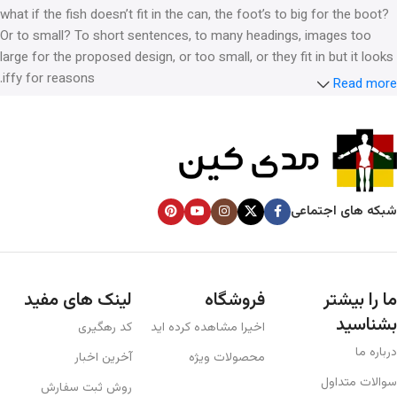
what if the fish doesn’t fit in the can, the foot’s to big for the boot?
Or to small? To short sentences, to many headings, images too
large for the proposed design, or too small, or they fit in but it looks
iffy for reasons.
Read more
A client that’s unhappy for a reason is a problem, a client that’s
unhappy though he or her can’t quite put a finger on it is worse.
Chances are there wasn’t collaboration, communication, and
checkpoints, there wasn’t a process agreed upon or specified with
the granularity required. It’s content strategy gone awry right from
شبکه های اجتماعی
the start. If that’s what you think how bout the other way around?
How can you evaluate content without design? No typography, no
colors, no layout, no styles, all those things that convey the
important signals that go beyond the mere textual, hierarchies of
ما را بیشتر
فروشگاه
لینک های مفید
information, weight, emphasis, oblique stresses, priorities, all those
بشناسید
اخیرا مشاهده کرده اید
کد رهگیری
subtle cues that also have visual and emotional appeal to the
reader.
درباره ما
محصولات ویژه
آخرین اخبار
سوالات متداول
روش ثبت سفارش