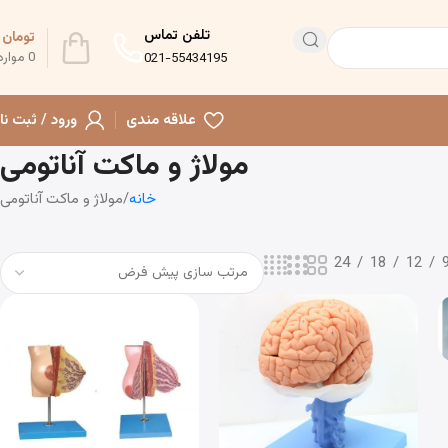
تلفن تماس
تومان
0
0
موارد
021-55434195
علاقه مندی
ورود / ثبت نا
مولاژ و ماکت آناتومی
خانه
مولاژ و ماکت آناتومی
24
18
12