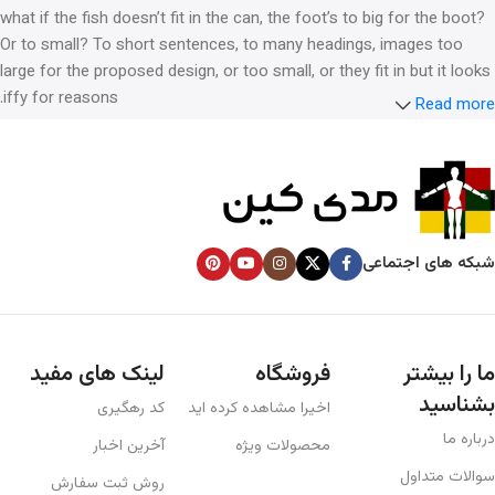
what if the fish doesn’t fit in the can, the foot’s to big for the boot?
Or to small? To short sentences, to many headings, images too
large for the proposed design, or too small, or they fit in but it looks
iffy for reasons.
Read more
A client that’s unhappy for a reason is a problem, a client that’s
unhappy though he or her can’t quite put a finger on it is worse.
Chances are there wasn’t collaboration, communication, and
checkpoints, there wasn’t a process agreed upon or specified with
the granularity required. It’s content strategy gone awry right from
شبکه های اجتماعی
the start. If that’s what you think how bout the other way around?
How can you evaluate content without design? No typography, no
colors, no layout, no styles, all those things that convey the
important signals that go beyond the mere textual, hierarchies of
ما را بیشتر
فروشگاه
لینک های مفید
information, weight, emphasis, oblique stresses, priorities, all those
بشناسید
اخیرا مشاهده کرده اید
کد رهگیری
subtle cues that also have visual and emotional appeal to the
reader.
درباره ما
محصولات ویژه
آخرین اخبار
سوالات متداول
روش ثبت سفارش